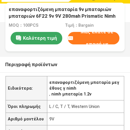
επαναφορτιζόμενη μπαταρία 9v μπαταριών
μπαταριών 6F22 9v 9V 280mah Prismatic Nimh
nimh
MOQ：100PCS
Τιμή：Bargain
Μας ελάτε σε
Καλύτερη τιμή
επαφή με
Περιγραφή προϊόντων
επαναφορτιζόμενη μπαταρία μεγ
Ειδικότερα:
έθους γ nimh
,
nimh μπαταρία 1.2v
Όροι πληρωμής
L / C, T / T, Western Union
Αριθμό μοντέλου
9V