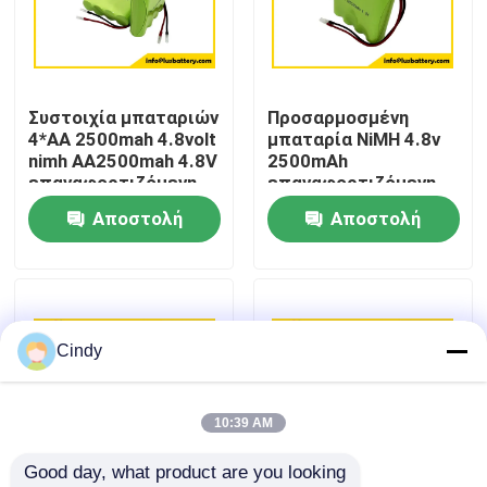
Γύρος εργοστασίων
Συστοιχία μπαταριών
Προσαρμοσμένη
Ποιοτικός έλεγχος
4*AA 2500mah 4.8volt
μπαταρία NiMH 4.8v
nimh AA2500mah 4.8V
2500mAh
επαναφορτιζόμενη
επαναφορτιζόμενη
Μας ελάτε σε επαφή με
μπαταρία
μπαταρία μέγεθος
Αποστολή
Αποστολή
AA2500mah
μπαταρία OEM
ερώτησης
ερώτησης
Ειδήσεις
Περιπτώσεις
Cindy
Thionyl λίθιου μπαταρία χλωριδίου
10:39 AM
Good day, what product are you looking 
Μπαταρία διοξειδίου μαγγάνιου λίθιου