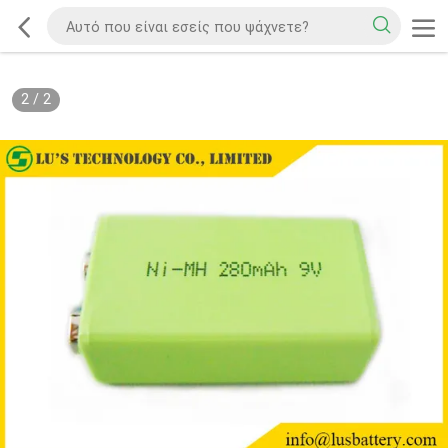
2
/
2