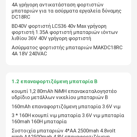
4A γρήγορη αντικατάσταση φορτιστών
μπαταριών για τα ασύρματα εργαλεία δύναμης
Εξαιρετικά λεπτή μπαταρία
DC18RC
BD40V φορτιστή LCS36 40v Max γρήγορη
φορτιστή 1.35A φορτιστή μπαταριών ιόντων
Κύτταρο κουμπιών λίθιου
λιθίου 36V 40V γρήγορη φορτιστή
Ασύρματος φορτιστής μπαταριών MAKDC18RC
4A 18V 240VAC
Λύσεις μπαταριών ιόντων λιθίου
Επαναφορτιζόμενη πολυμερής μπαταρία λίθιου
1.2 επαναφορτιζόμενη μπαταρία Β
κουμπί 1,2 80mAh NiMH επανακαταλογηστέο
Μπαταρία PCM
υδρίδιο μετάλλων νικελίου μπαταριών Β
160mAh επαναφορτιζόμενη μπαταρία 3.6V νιμ
Φορτιστές μπαταριών λίθιου
3 * 160H κουμπί νιμ μπαταρία 3.6V νιμ μπαταρία
160mah 160H μπαταρία
Συστοιχία μπαταριών 4*AA 2500mah 4.8volt
1.2 επαναφορτιζόμενη μπαταρία Β
nimh AA2500mah 4.8V επαναφορτιζόμενη