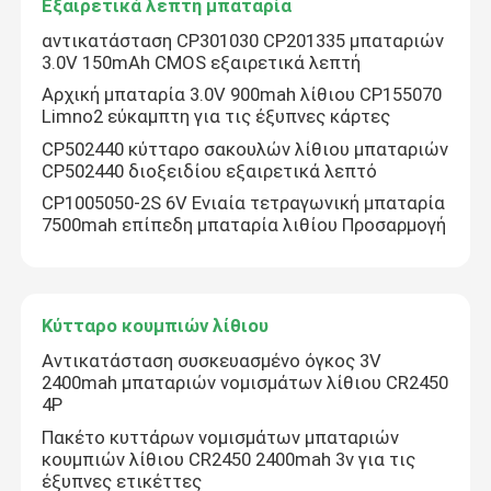
Εξαιρετικά λεπτή μπαταρία
αντικατάσταση CP301030 CP201335 μπαταριών
3.0V 150mAh CMOS εξαιρετικά λεπτή
Αρχική μπαταρία 3.0V 900mah λίθιου CP155070
Limno2 εύκαμπτη για τις έξυπνες κάρτες
CP502440 κύτταρο σακουλών λίθιου μπαταριών
CP502440 διοξειδίου εξαιρετικά λεπτό
CP1005050-2S 6V Ενιαία τετραγωνική μπαταρία
7500mah επίπεδη μπαταρία λιθίου Προσαρμογή
Κύτταρο κουμπιών λίθιου
Αντικατάσταση συσκευασμένο όγκος 3V
2400mah μπαταριών νομισμάτων λίθιου CR2450
4P
Πακέτο κυττάρων νομισμάτων μπαταριών
κουμπιών λίθιου CR2450 2400mah 3v για τις
έξυπνες ετικέττες