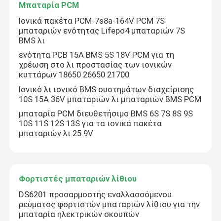
Μπαταρία PCM
Ιονικά πακέτα PCM-7s8a-164V PCM 7S
Γύρος εργοστασίων
μπαταριών ενότητας Lifepo4 μπαταριών 7S
BMS λι
ενότητα PCB 15A BMS 5S 18V PCM για τη
Ποιοτικός έλεγχος
χρέωση στο λι προστασίας των ιονικών
κυττάρων 18650 26650 21700
Ιονικό λι ιονικό BMS συστημάτων διαχείρισης
Μας ελάτε σε επαφή με
10S 15A 36V μπαταριών λι μπαταριών BMS PCM
μπαταρία PCM διευθετήσιμο BMS 6S 7S 8S 9S
Ειδήσεις
10S 11S 12S 13S για τα ιονικά πακέτα
μπαταριών λι 25.9V
Περιπτώσεις
Φορτιστές μπαταριών λίθιου
Thionyl λίθιου μπαταρία χλωριδίου
DS6201 προσαρμοστής εναλλασσόμενου
ρεύματος φορτιστών μπαταριών λίθιου για την
μπαταρία ηλεκτρικών σκουπών
Μπαταρία διοξειδίου μαγγάνιου λίθιου