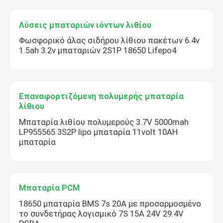
Αφήστε ένα μήνυμα
Λύσεις μπαταριών ιόντων λιθίου
We bellen je snel terug!
Φωσφορικό άλας σιδήρου λίθιου πακέτων 6.4v
1.5ah 3.2v μπαταριών 2S1P 18650 Lifepo4
Επαναφορτιζόμενη πολυμερής μπαταρία
λίθιου
Μπαταρία λιθίου πολυμερούς 3.7V 5000mah
LP955565 3S2P lipo μπαταρία 11volt 10AH
μπαταρία
Μπαταρία PCM
υποβολή
18650 μπαταρία BMS 7s 20A με προσαρμοσμένο
το συνδετήρας λογισμικό 7S 15A 24V 29.4V