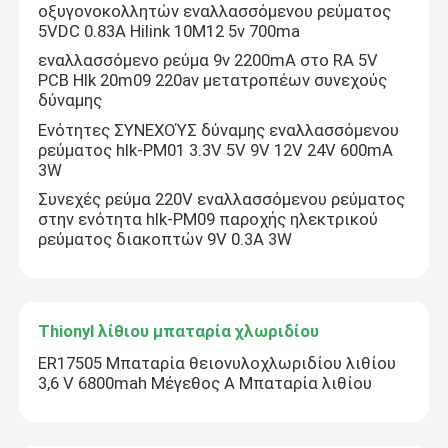
οξυγονοκολλητών εναλλασσόμενου ρεύματος
5VDC 0.83A Hilink 10M12 5v 700ma
εναλλασσόμενο ρεύμα 9v 2200mA στο RA 5V
PCB Hlk 20m09 220av μετατροπέων συνεχούς
δύναμης
Ενότητες ΣΥΝΕΧΟΎΣ δύναμης εναλλασσόμενου
ρεύματος hlk-PM01 3.3V 5V 9V 12V 24V 600mA
3W
Συνεχές ρεύμα 220V εναλλασσόμενου ρεύματος
στην ενότητα hlk-PM09 παροχής ηλεκτρικού
ρεύματος διακοπτών 9V 0.3A 3W
Thionyl λίθιου μπαταρία χλωριδίου
ER17505 Μπαταρία θειονυλοχλωριδίου λιθίου
3,6 V 6800mah Μέγεθος A Μπαταρία λιθίου