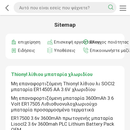
Sitemap
επιχείρηση
Επισκεψή εργοστασίου
Έλεγχος ποιότητας
Ειδήσεις
Υποθέσεις
Επικοινωνήστε μαζί
Thionyl λίθιου μπαταρία χλωριδίου
Μη επαναφορτιζόμενη Thionyl λίθιου λι SOCl2
μπαταρία ER14505 AA 3.6V χλωριδίου
Μη επαναφορτιζόμενη μπαταρία 3600mAh 3.6
Volt ER17505 Λιθιοθυονυλοχλωριούχο
μπαταρία προσαρμοσμένα τερματικά
ER17500 3.6v 3600mAh πρωτογενής μπαταρία
Lisocl2 3.6v 3600mah PLC Lithium Battery Pack
OEM