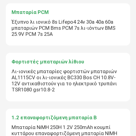
Μπαταρία PCM
Έξυπνο λι ιονικό 8s Lifepo4 24v 30a 40a 60a
μπαταριών PCM Bms PCM 7s λι-ιόντων BMS
25.9V PCM 7s 25A
Φορτιστές μπαταριών λίθιου
Λι-ιονικές μπαταρίες φορτιστών μπαταριών
AL1115CV οι λι-ιονικές BC330 Bos CH 10.8V-
12V αντικαθιστούν για το ηλεκτρικό τρυπάνι
TSR1080 gsr10.8-2
1.2 επαναφορτιζόμενη μπαταρία Β
Μπαταρία NiMH 250H 1.2V 250mAh κουμπί
κυττάρου επαναφορτιζόμενη μπαταρία NIMH