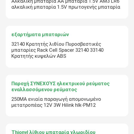
Αλκαλική μπαταρία ΑΑ μπαταρία 1.5V AM3 LR6
αλκαλική μπαταρία 1.5V πρωτογενής μπαταρία
εξαρτήματα μπαταριών
32140 Κρατητής λιθίου Πυροσβεστικές
μπαταρίες Rack Cell Spacer 32140 33140
Κρατητής κυψελών ABS
Παροχή ΣΥΝΕΧΟΎΣ ηλεκτρικού ρεύματος
εναλλασσόμενου ρεύματος
250MA ενιαία παραγωγή απομονωμένο
μετατροπέας 12V 3W Hilink hlk-PM12
Thionyl λίθιου μπαταρία χλωριδίου