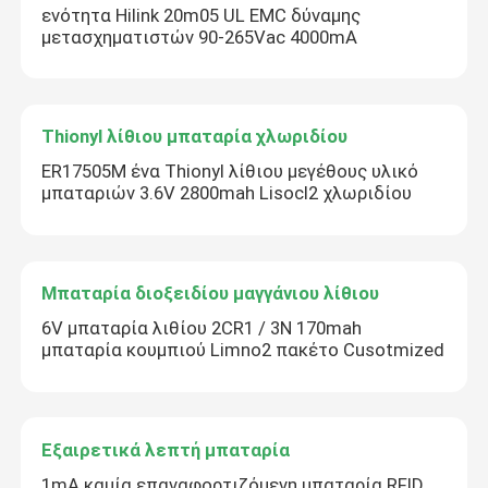
ενότητα Hilink 20m05 UL EMC δύναμης
μετασχηματιστών 90-265Vac 4000mA
Thionyl λίθιου μπαταρία χλωριδίου
ER17505M ένα Thionyl λίθιου μεγέθους υλικό
μπαταριών 3.6V 2800mah Lisocl2 χλωριδίου
Μπαταρία διοξειδίου μαγγάνιου λίθιου
6V μπαταρία λιθίου 2CR1 / 3N 170mah
μπαταρία κουμπιού Limno2 πακέτο Cusotmized
Εξαιρετικά λεπτή μπαταρία
1mA καμία επαναφορτιζόμενη μπαταρία RFID