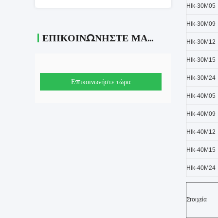
Hlk-30M05
Hlk-30M09
ΕΠΙΚΟΙΝΩΝΉΣΤΕ ΜΑΖΊ ΜΑΣ
Hlk-30M12
Hlk-30M15
Hlk-30M24
Επικοινωνήστε τώρα
Hlk-40M05
Hlk-40M09
Hlk-40M12
Hlk-40M15
Hlk-40M24
Στοιχεία