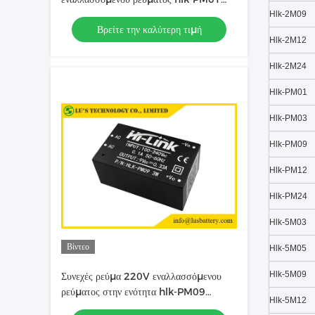
3.3V 5V 9V 12V 24V 600mA 3W
Hlk-2M09
Βρείτε την καλύτερη τιμή
Hlk-2M12
Hlk-2M24
Hlk-PM01
Hlk-PM03
Hlk-PM09
Hlk-PM12
Hlk-PM24
Hlk-5M03
Βίντεο
Hlk-5M05
Hlk-5M09
Συνεχές ρεύμα 220V εναλλασσόμενου
ρεύματος στην ενότητα hlk-PM09
Hlk-5M12
παροχής ηλεκτρικού ρεύματος διακοπτών