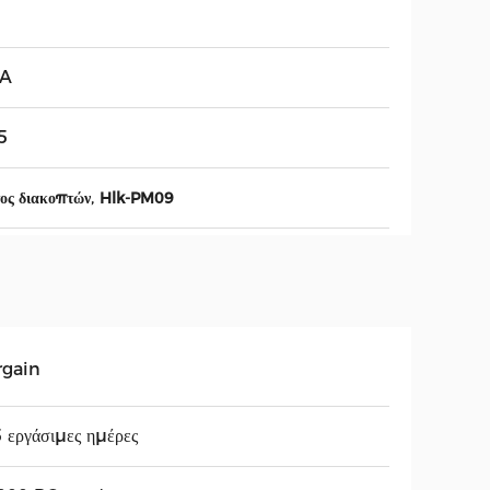
3A
5
,
ος διακοπτών
Hlk-PM09
rgain
 εργάσιμες ημέρες