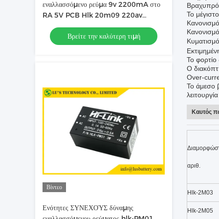
εναλλασσόμενο ρεύμα 9v 2200mA στο
Βραχυπρό
Το μέγιστ
RA 5V PCB Hlk 20m09 220av
Κανονισμό
μετατροπέων συνεχούς δύναμης
Κανονισμό
Βρείτε την καλύτερη τιμή
Κυματισμό
Εκτιμημέν
Το φορτίο
Ο διακόπτ
Over-curr
Το άμεσο 
λειτουργί
Καυτός π
Διαμορφώστ
αριθ.
Βίντεο
Hlk-2M03
Ενότητες ΣΥΝΕΧΟΎΣ δύναμης
Hlk-2M05
εναλλασσόμενου ρεύματος hlk-PM01