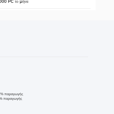
000 PC το μήνα
69% παραγωγής
70% παραγωγής