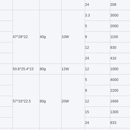
24
208
3.3
3000
5
2000
47*28*22
40g
10W
9
1100
12
830
24
416
50.8*25.4*15
80g
12W
12
1000
5
4000
9
2200
57*33*22.5
80g
20W
12
1666
15
1300
24
833