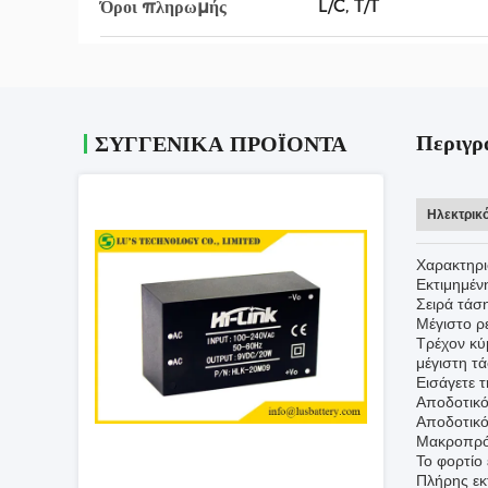
L/C, T/T
Όροι πληρωμής
Περιγρ
ΣΥΓΓΕΝΙΚΆ ΠΡΟΪΌΝΤΑ
Ηλεκτρικ
Χαρακτηρι
Εκτιμημέν
Σειρά τάσ
Μέγιστο ρ
Τρέχον κύ
μέγιστη τ
Εισάγετε 
Αποδοτικό
Αποδοτικό
Μακροπρόθ
Το φορτίο
Πλήρης εκ