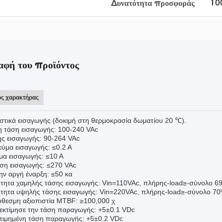
10
Δυνατότητα προσφοράς
αφή του προϊόντος
ός χαρακτήρας
στικά εισαγωγής (δοκιμή στη θερμοκρασία δωματίου 20 ℃).
η τάση εισαγωγής: 100-240 VAc
ης εισαγωγής: 90-264 VAc
εύμα εισαγωγής: ≤0.2 Α
μα εισαγωγής: ≤10 Α
άση εισαγωγής: ≤270 VAc
την αργή έναρξη: ≤50 κα
τητα χαμηλής τάσης εισαγωγής: Vin=110VAc, πλήρης-load≥-σύνολο 
τητα υψηλής τάσης εισαγωγής: Vin=220VAc, πλήρης-load≥-σύνολο 
εσμη αξιοπιστία MTBF: ≥100,000 χ
 εκτίμησε την τάση παραγωγής: +5±0.1 VDc
τιμημένη τάση παραγωγής: +5±0.2 VDc