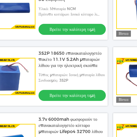
Υλικό: Μπαταρία NCM
Πρότυπο κυττάρων: Ιονικό κύτταρο λι
18650
Βρείτε την καλύτερη τιμή
Βίντεο
3S2P 18650 επανακαταλογηστέο
πακέτο 11.1V 5.2Ah μπαταριών
λίθιου για την ηλεκτρική σκούπα
Τύπος μπαταριών: Ιονική μπαταρία λίθιου
Συνδυασμός: 3S2P
Βρείτε την καλύτερη τιμή
Βίντεο
3.7v 6000mah φωσφοριούν το
επανακαταλογηστέο κύτταρο
μπαταριών Lifepo4 32700 λίθιου