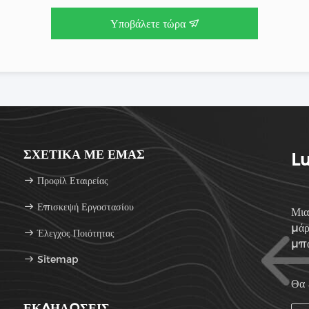
Υποβάλετε τώρα
ΣΧΕΤΙΚΆ ΜΕ ΕΜΆΣ
Lu
Προφίλ Εταιρείας
Επισκεψή Εργοστασίου
Μια
μάρ
Έλεγχος Ποιότητας
μπα
Sitemap
Θα 
ΕΚΔΗΛΏΣΕΙΣ