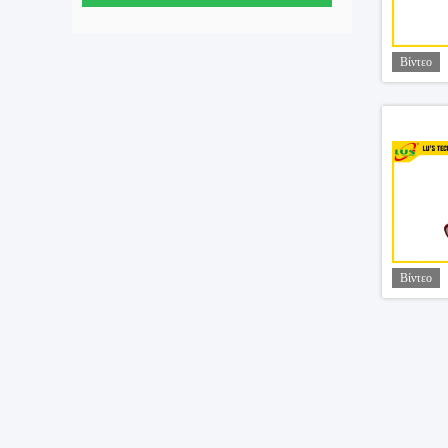
Βίντεο
Βίντεο