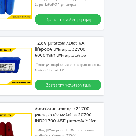
Σειρά: LiFePO4 μπαταρία
Βρείτε την καλύτερη τιμή
12.8V μπαταρία λιθίου 6AH
lifepoo4 μπαταρία 32700
6000mah μπαταρία λιθίου
Τύπος μπαταρίας: μπαταρία φωσφορικού
λιθίου σιδήρου
Συνδυασμός: 4S1P
Βρείτε την καλύτερη τιμή
Ανανεώσιμη μπαταρία 21700
μπαταρία ιόντων λιθίου 20700
INR21700-45E μπαταρία λιθίου
4500mAh
Τύπος μπαταρίας: Η μπαταρία ιόντων
λιθίου
Αριθμός τμήματος: 21700