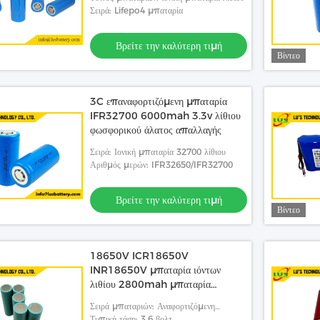
Σειρά: Lifepo4 μπαταρία
Βρείτε την καλύτερη τιμή
Βίντεο
ν Ιόντων Λιθίου 3.2V
3C επαναφορτιζόμενη μπαταρία
IFR32700 6000mah 3.3v λίθιου
ην καλύτερη τιμή
φωσφορικού άλατος απαλλαγής
Σειρά: Ιονική μπαταρία 32700 λίθιου
Αριθμός μερών: IFR32650/IFR32700
Βρείτε την καλύτερη τιμή
Βίντεο
18650V ICR18650V
INR18650V μπαταρία ιόντων
λιθίου 2800mah μπαταρία
2900mah μπαταρία λιθίου
Σειρά μπαταριών: Αναφορτιζόμενη
μπαταρία ιόντων λιθίου
Τυπική τάση: 3,6 βολτ