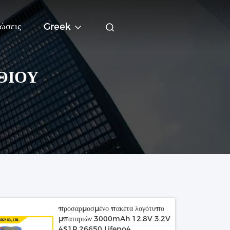
ώσεις
Greek
ΘΊΟΥ
προσαρμοσμένο πακέτα λογότυπο
μπαταριών 3000mAh 12.8V 3.2V
4S1P 26650 Lifepo4