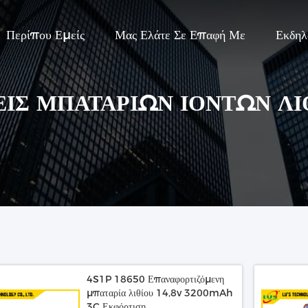
Περίπου Εμείς
Μας Ελάτε Σε Επαφή Με
Εκδηλ
ΕΙΣ ΜΠΑΤΑΡΙΏΝ ΙΌΝΤΩΝ ΛΙ
4S1P 18650 Επαναφορτιζόμενη
μπαταρία λιθίου 14,8v 3200mAh
3C Εκφόρτιση