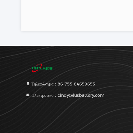
Τηλεφώνημα：86-755-84659653
Ηλεκτρονικό：cindy@lusbattery.com