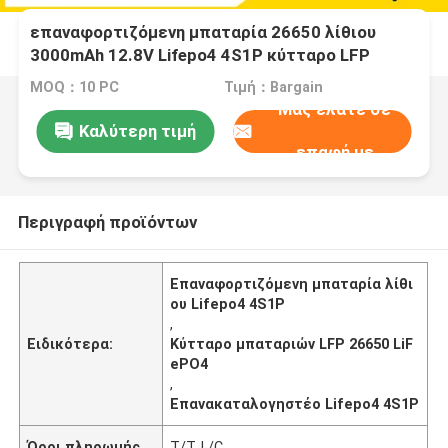
επαναφορτιζόμενη μπαταρία 26650 λίθιου
3000mAh 12.8V Lifepo4 4S1P κύτταρο LFP
26650
MOQ：10 PC
Τιμή：Bargain
Μας ελάτε σε
Καλύτερη τιμή
επαφή με
Περιγραφή προϊόντων
Επαναφορτιζόμενη μπαταρία λίθι
ου Lifepo4 4S1P
,
Ειδικότερα:
Κύτταρο μπαταριών LFP 26650 LiF
ePO4
,
Επανακαταλογηστέο Lifepo4 4S1P
Όροι πληρωμής
T/T, L/C