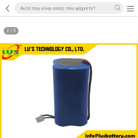
2
/
5