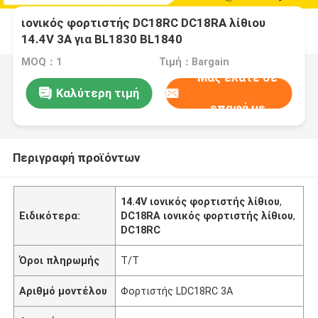
ιονικός φορτιστής DC18RC DC18RA λίθιου
14.4V 3A για BL1830 BL1840
MOQ：1
Τιμή：Bargain
Μας ελάτε σε
Καλύτερη τιμή
επαφή με
Περιγραφή προϊόντων
14.4V ιονικός φορτιστής λίθιου
,
Ειδικότερα:
DC18RA ιονικός φορτιστής λίθιου
,
DC18RC
Όροι πληρωμής
T/T
Αριθμό μοντέλου
Φορτιστής LDC18RC 3A