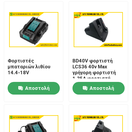
Φορτιστές
BD40V φορτιστή
μπαταριών λιθίου
LCS36 40v Max
14.4-18V
γρήγορη φορτιστή
1.35A φορτιστή
μπαταριών ιόντων
Αποστολή
Αποστολή
λιθίου 36V 40V
Σπίτι
γρήγορη φορτιστή
ερώτησης
ερώτησης
Προϊόντα
Περίπου εμείς