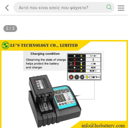
2
/
2