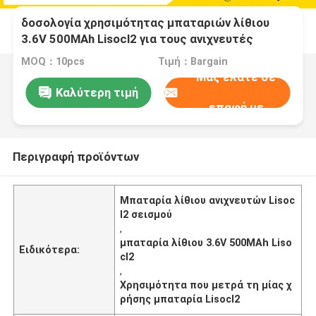
δοσολογία χρησιμότητας μπαταριών λίθιου
3.6V 500MAh Lisocl2 για τους ανιχνευτές
σεισμού
MOQ：10pcs
Τιμή：Bargain
Μας ελάτε σε
Καλύτερη τιμή
επαφή με
Περιγραφή προϊόντων
Μπαταρία λίθιου ανιχνευτών Lisoc
l2 σεισμού
,
μπαταρία λίθιου 3.6V 500MAh Liso
Ειδικότερα:
cl2
,
Χρησιμότητα που μετρά τη μίας χ
ρήσης μπαταρία Lisocl2