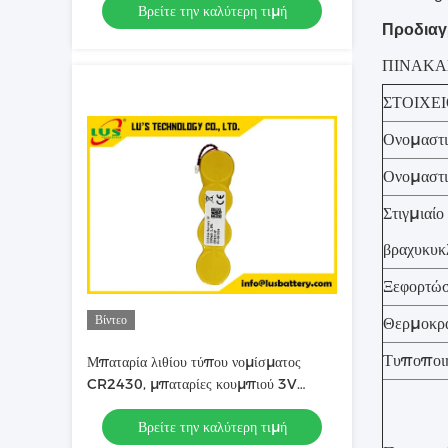
Βρείτε την καλύτερη τιμή
Προδιαγ
ΠΙΝΑΚΑ
ΣΤΟΙΧΕ
Ονομαστι
Ονομαστι
Στιγμιαίο
βραχυκυκ
Ξεφορτώσ
Βίντεο
Θερμοκρα
Τυποποιη
Μπαταρία λιθίου τύπου νομίσματος
CR2430, μπαταρίες κουμπιού 3V
1200mah ESL λιθίου, OEM
Βρείτε την καλύτερη τιμή