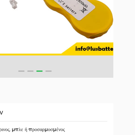
0V
ρινος, μπλε ή προσαρμοσμένος