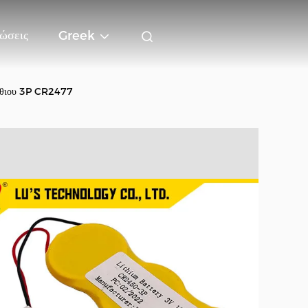
ώσεις
Greek
ίθιου 3P CR2477