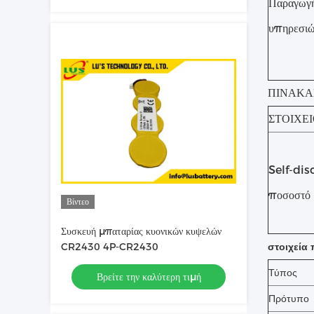
Παραγωγ
υπηρεσι
ΠΙΝΑΚΑ
ΣΤΟΙΧΕ
Self-dis
ποσοστό
Βίντεο
Συσκευή μπαταρίας κυονικών κυψελών
CR2430 4P-CR2430
στοιχεία
Τύπος
Βρείτε την καλύτερη τιμή
Πρότυπο