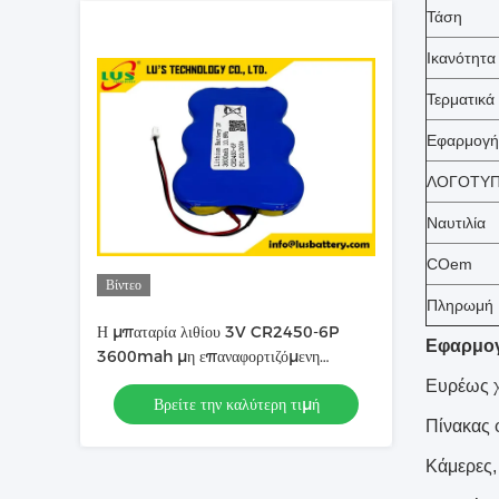
Τάση
Ικανότητα
Τερματικά
Εφαρμογή
ΛΟΓΟΤΥ
Ναυτιλία
COem
Βίντεο
Πληρωμή
Η μπαταρία λιθίου 3V CR2450-6P
Εφαρμογ
3600mah μη επαναφορτιζόμενη
μπαταρία OEM
Ευρέως χ
Βρείτε την καλύτερη τιμή
Πίνακας 
Κάμερες, 