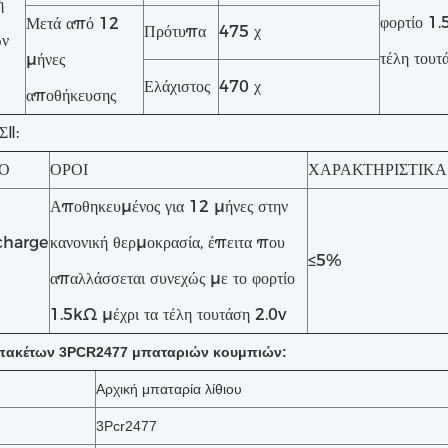
ή
φορτίο 1.
Μετά από 12
Πρότυπα
475 χ
ών
τέλη τουτ
μήνες
Ελάχιστος
470 χ
αποθήκευσης
ΣⅡ:
ΙΟ
ΟΡΟΙ
ΧΑΡΑΚΤΗΡΙΣΤΙΚΑ
Αποθηκευμένος για 12 μήνες στην
charge
κανονική θερμοκρασία, έπειτα που
≤5%
απαλλάσσεται συνεχώς με το φορτίο
1.5kΩ μέχρι τα τέλη τουτάση 2.0v
 πακέτων 3PCR2477 μπαταριών κουμπιών:
Αρχική μπαταρία λίθιου
3Pcr2477