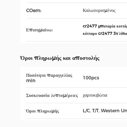
Καλωσορισμένος
COem:
cr2477 μπαταρία κυττάρ
Επισημαίνω:
κύτταρο cr2477 3v λίθι
Όροι πληρωμής και αποστολής
Ποσότητα παραγγελίας
100pcs
min
χαρτοκιβώτια
Συσκευασία λεπτομέρειες
L/C, T/T, Western U
Όροι πληρωμής