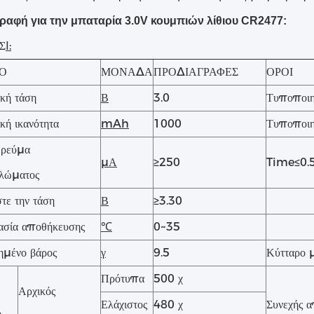
ραφή για την μπαταρία 3.0V κουμπιών λίθιου CR2477:
Σ
Ⅰ:
ΙΟ
ΜΟΝΑΔΑ
ΠΡΟΔΙΑΓΡΑΦΕΣ
ΟΡΟΙ
κή τάση
Β
3.0
Τυποποιη
κή ικανότητα
mAh
1000
Τυποποιη
 ρεύμα
μΑ
≥250
Time≤0.5
λώματος
τε την τάση
Β
≥3.30
σία αποθήκευσης
℃
0~35
μένο βάρος
γ
9.5
Κύτταρο 
Πρότυπα
500 χ
Αρχικός
Ελάχιστος
480 χ
Συνεχής α