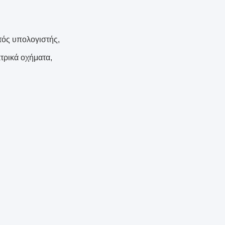
τός υπολογιστής,
κτρικά οχήματα,