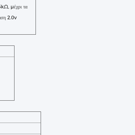
5kΩ, μέχρι τα
άση 2.0v