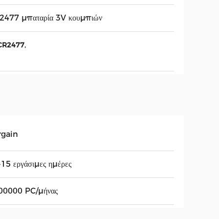
2477 μπαταρία 3V κουμπιών
,
 CR2477
rgain
15 εργάσιμες ημέρες
00000 PC/μήνας