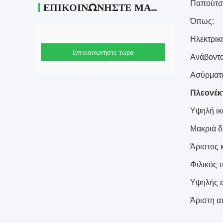
Παπούτσι
ΕΠΙΚΟΙΝΩΝΉΣΤΕ ΜΑΖΊ ΜΑΣ
Όπως:
Ηλεκτρικ
Επικοινωνήστε τώρα
Ανάβοντα
Ασύρματα
Πλεονέκ
Υψηλή ικ
Μακριά δ
Άριστος 
Φιλικός 
Υψηλής ε
Άριστη α