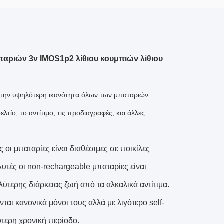
αριών 3v IMOS1p2 λίθιου κουμπιών λίθιου
ε την υψηλότερη ικανότητα όλων των μπαταριών
τίο, το αντίτιμο, τις προδιαγραφές, και άλλες
ι μπαταρίες είναι διαθέσιμες σε ποικίλες
 Αυτές οι non-rechargeable μπαταρίες είναι
αλύτερης διάρκειας ζωή από τα αλκαλικά αντίτιμα.
νται κανονικά μόνοι τους αλλά με λιγότερο self-
ύτερη χρονική περίοδο.