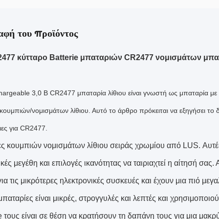
αφή του προϊόντος
2477 κύτταρο Batterie μπαταριών CR2477 νομισμάτων μπατ
hargeable 3,0 Β CR2477 μπαταρία λίθιου είναι γνωστή ως μπαταρία μ
ουμπιών/νομισμάτων λίθιου. Αυτό το άρθρο πρόκειται να εξηγήσει το δελ
ιες για CR2477.
ς κουμπιών νομισμάτων λίθιου σειράς χρωμίου από LUS. Αυτές ο
κές μεγέθη και επιλογές ικανότητας να ταιριαχτεί η αίτησή σας.
για τις μικρότερες ηλεκτρονικές συσκευές και έχουν μια πιό μεγ
μπαταρίες είναι μικρές, στρογγυλές και λεπτές και χρησιμοποιού
e τους είναι σε θέση να κρατήσουν τη δαπάνη τους για μια μακρ