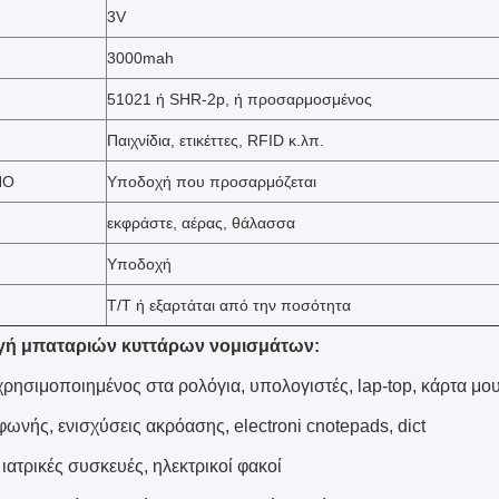
3V
3000mah
51021 ή SHR-2p, ή προσαρμοσμένος
Παιχνίδια, ετικέττες, RFID κ.λπ.
ΠΟ
Υποδοχή που προσαρμόζεται
εκφράστε, αέρας, θάλασσα
Υποδοχή
T/T ή εξαρτάται από την ποσότητα
ή μπαταριών κυττάρων νομισμάτων:
ρησιμοποιημένος στα ρολόγια, υπολογιστές, lap-top, κάρτα μο
φωνής, ενισχύσεις ακρόασης, electroni cnotepads, dict
ιατρικές συσκευές, ηλεκτρικοί φακοί