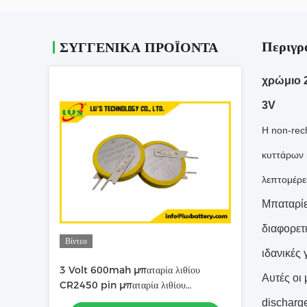
Περιγρ
ΣΥΓΓΕΝΙΚΆ ΠΡΟΪΌΝΤΑ
χρώμιο 
3V
Η non-rec
κυττάρων κ
λεπτομέρε
Μπαταρίε
διαφορετι
Βίντεο
ιδανικές 
3 Volt 600mah μπαταρία λιθίου
Αυτές οι 
CR2450 pin μπαταρία λιθίου
προσαρμογή
discharg