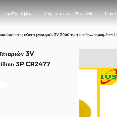
Περίπου Εμείς
Μας Ελάτε Σε Επαφή Με
Εκδηλ
ακαταλογηστέος cOem μπαταριών 3V 3000mah κυττάρων νομισμάτων λ
παταριών 3V
ίθιου 3P CR2477