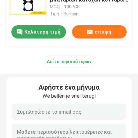
για την ιονική μπαταρία λίθιου
MOQ：100PCS
Τιμή：Bargain
Εξαιρετικά λεπτή μπαταρία
Καλύτερη τιμή
επαφή
Κύτταρο κουμπιών λίθιου
Λύσεις μπαταριών ιόντων λιθίου
Δείτε περισσότερων
Επαναφορτιζόμενη πολυμερής μπαταρία λίθιου
Αφήστε ένα μήνυμα
Μπαταρία PCM
We bellen je snel terug!
Φορτιστές μπαταριών λίθιου
1.2 επαναφορτιζόμενη μπαταρία Β