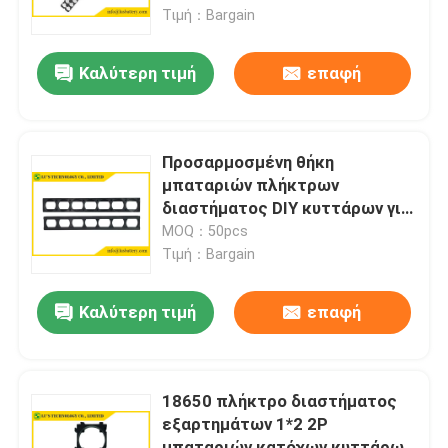
Τιμή：Bargain
Γύρος εργοστασίων
Καλύτερη τιμή
επαφή
Ποιοτικός έλεγχος
Προσαρμοσμένη θήκη
Μας ελάτε σε επαφή με
μπαταριών πλήκτρων
διαστήματος DIY κυττάρων για
τα κύτταρα 18650 26650
MOQ：50pcs
Ειδήσεις
32650 21700
Τιμή：Bargain
Περιπτώσεις
Καλύτερη τιμή
επαφή
Thionyl λίθιου μπαταρία χλωριδίου
18650 πλήκτρο διαστήματος
εξαρτημάτων 1*2 2P
Μπαταρία διοξειδίου μαγγάνιου λίθιου
μπαταριών κατόχων κυττάρων