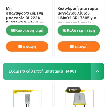
Μη
Κυλινδρική μπαταρία
επαναφορτιζόμενη
μαγγάνιου λίθιου
μπαταρία DL223A
LiMnO2 CR17505 για
EL223AP διοξειδίου
το μετρητή αερίου
μαγγάνιου λίθιου
νερού
Καλύτερη τιμή
Καλύτερη τιμή
επαφή
επαφή
Εξαιρετικά λεπτή μπαταρία
(498)