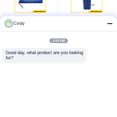
4S1P 18650
προσαρμοσμένο
Cindy
Επαναφορτιζόμενη
πακέτα λογότυπο
μπαταρία λιθίου 14,8v
μπαταριών 3000mAh
3200mAh 3C
12.8V 3.2V 4S1P
1:54 AM
Εκφόρτιση
26650 Lifepo4
Καλύτερη τιμή
Καλύτερη τιμή
Good day, what product are you looking 
for?
επαφή
επαφή
Δείτε περισσότερων
Αρχική Σελίδα
Περίπου εμείς
επαφή
Desktop Site
Sitemap
Πολιτική απορρήτου