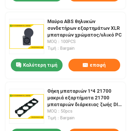
Μαύρα ABS θηλυκών
συνδετήρων εξαρτημάτων XLR
μπαταριών χρώματος/υλικό PC
MOQ：100PCS
Τιμή：Bargain
Καλύτερη τιμή
επαφή
Θήκη μπαταριών 1*4 21700
μακριά εξαρτήματα 21700
μπαταριών διάρκειας ζωής DIY
πλήκτρων διαστήματος
MOQ：50pcs
Τιμή：Bargain