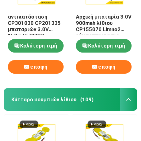
αντικατάσταση
Αρχική μπαταρία 3.0V
CP301030 CP201335
900mah λίθιου
μπαταριών 3.0V
CP155070 Limno2
150mAh CMOS
εύκαμπτη για τις
εξαιρετικά λεπτή
έξυπνες κάρτες
Καλύτερη τιμή
Καλύτερη τιμή
επαφή
επαφή
Κύτταρο κουμπιών λίθιου
(109)