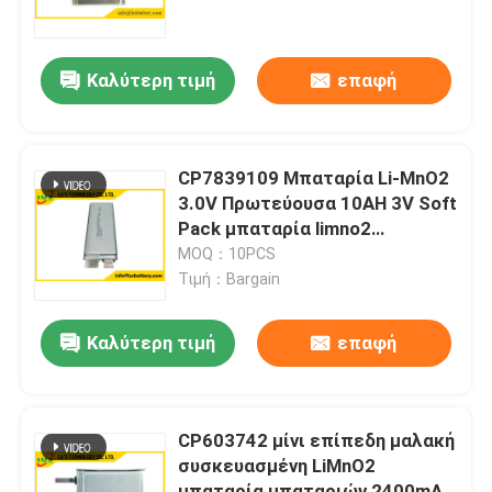
Γύρος εργοστασίων
Καλύτερη τιμή
επαφή
Ποιοτικός έλεγχος
CP7839109 Μπαταρία Li-MnO2
Μας ελάτε σε επαφή με
3.0V Πρωτεύουσα 10AH 3V Soft
Pack μπαταρία limno2
CP7839109
MOQ：10PCS
Ειδήσεις
Τιμή：Bargain
Περιπτώσεις
Καλύτερη τιμή
επαφή
Thionyl λίθιου μπαταρία χλωριδίου
CP603742 μίνι επίπεδη μαλακή
συσκευασμένη LiMnO2
Μπαταρία διοξειδίου μαγγάνιου λίθιου
μπαταρία μπαταριών 2400mAh