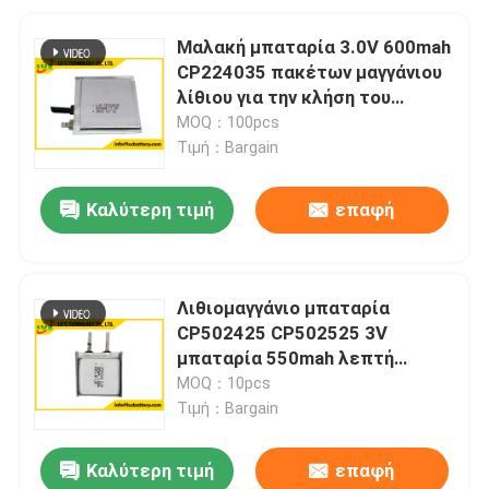
Μαλακή μπαταρία 3.0V 600mah
CP224035 πακέτων μαγγάνιου
λίθιου για την κλήση του
εντοπιστή
MOQ：100pcs
Τιμή：Bargain
Καλύτερη τιμή
επαφή
Λιθιομαγγάνιο μπαταρία
CP502425 CP502525 3V
μπαταρία 550mah λεπτή
κυψέλη
MOQ：10pcs
Τιμή：Bargain
Καλύτερη τιμή
επαφή