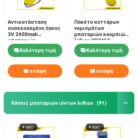
Αντικατάσταση
Πακέτο κυττάρων
συσκευασμένο όγκος
νομισμάτων
3V 2400mah
μπαταριών κουμπιών
μπαταριών
λίθιου CR2450
νομισμάτων λίθιου
2400mah 3v για τις
Καλύτερη τιμή
Καλύτερη τιμή
CR2450 4P
έξυπνες ετικέττες
επαφή
επαφή
Λύσεις μπαταριών ιόντων λιθίου
(91)