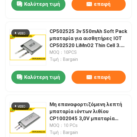
Καλύτερη τιμή
επαφή
CP502525 3v 550mAh Soft Pack
μπαταρία για αισθητήρες IOT
CP502520 LiMnO2 Thin Cell 3.0V
Thin Flexible μπαταρία
MOQ：10PCS
Τιμή：Bargain
Καλύτερη τιμή
επαφή
Μη επαναφορτιζόμενη λεπτή
μπαταρία ιόντων λιθίου
CP1002045 3,0V μπαταρία
λιθίου 2000mah
MOQ：10 PCs
Τιμή：Bargain