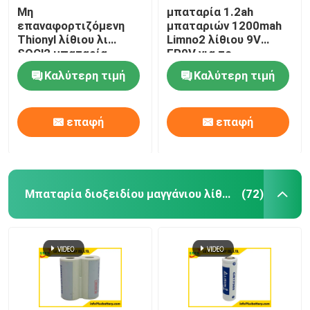
Μη
μπαταρία 1.2ah
επαναφορτιζόμενη
μπαταριών 1200mah
Thionyl λίθιου λι
Limno2 λίθιου 9V
SOCl2 μπαταρία
ER9V για το
ER14505 AA 3.6V
συναγερμό ασφάλειας
Καλύτερη τιμή
Καλύτερη τιμή
χλωριδίου
λιμνών Lifebuoy
επαφή
επαφή
Μπαταρία διοξειδίου μαγγάνιου λίθιου
(72)