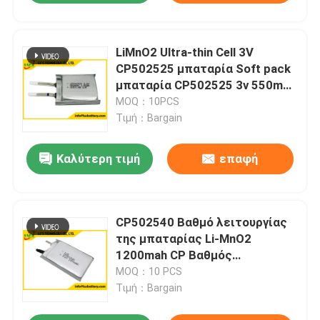
LiMnO2 Ultra-thin Cell 3V
CP502525 μπαταρία Soft pack
μπαταρία CP502525 3v 550mAh
μπαταρία smart card
MOQ：10PCS
Τιμή：Bargain
Καλύτερη τιμή
επαφή
CP502540 Βαθμό λειτουργίας
της μπαταρίας Li-MnO2
1200mah CP Βαθμός
λειτουργίας της μπαταρίας
MOQ：10 PCS
λιθίου μαγνησίου CP502537
Τιμή：Bargain
CP502540