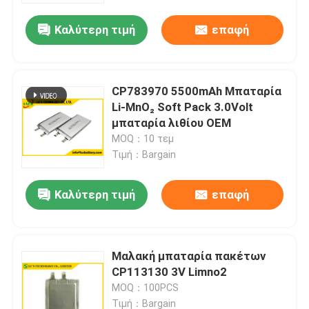
Καλύτερη τιμή
επαφή
CP783970 5500mAh Μπαταρία
Li-MnO₂ Soft Pack 3.0Volt
μπαταρία λιθίου OEM
MOQ：10 τεμ
Τιμή：Bargain
Καλύτερη τιμή
επαφή
Σπίτι
Μαλακή μπαταρία πακέτων
Προϊόντα
CP113130 3V Limno2
MOQ：100PCS
Περίπου εμείς
Τιμή：Bargain