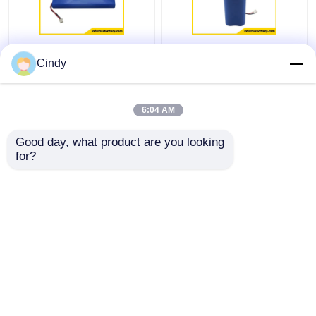
4S1P 18650
προσαρμοσμένο
Cindy
Επαναφορτιζόμενη
πακέτα λογότυπο
μπαταρία λιθίου 14,8v
μπαταριών 3000mAh
3200mAh 3C
12.8V 3.2V 4S1P
6:04 AM
Εκφόρτιση
26650 Lifepo4
Καλύτερη τιμή
Καλύτερη τιμή
Good day, what product are you looking 
for?
επαφή
επαφή
Δείτε περισσότερων
Αρχική Σελίδα
Περίπου εμείς
επαφή
Desktop Site
Sitemap
Πολιτική απορρήτου