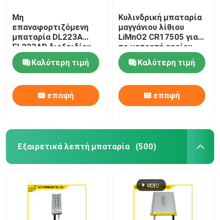
Μη
Κυλινδρική μπαταρία
επαναφορτιζόμενη
μαγγάνιου λίθιου
μπαταρία DL223A
LiMnO2 CR17505 για
EL223AP διοξειδίου
το μετρητή αερίου
μαγγάνιου λίθιου
νερού
Καλύτερη τιμή
Καλύτερη τιμή
επαφή
επαφή
Εξαιρετικά λεπτή μπαταρία
(500)