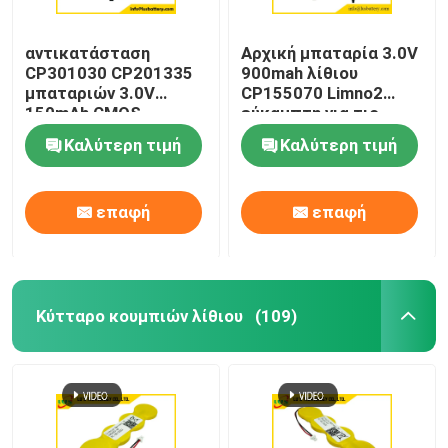
αντικατάσταση
Αρχική μπαταρία 3.0V
CP301030 CP201335
900mah λίθιου
μπαταριών 3.0V
CP155070 Limno2
150mAh CMOS
εύκαμπτη για τις
εξαιρετικά λεπτή
έξυπνες κάρτες
Καλύτερη τιμή
Καλύτερη τιμή
επαφή
επαφή
Κύτταρο κουμπιών λίθιου
(109)