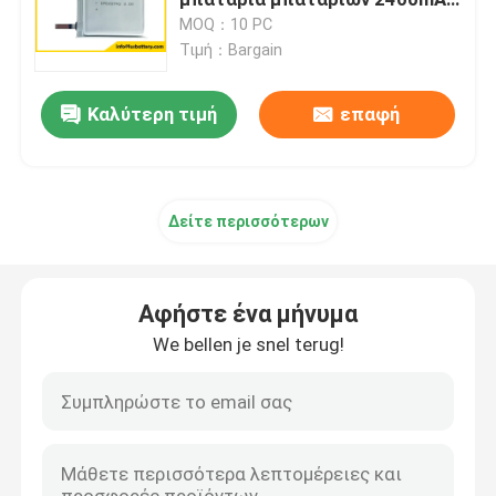
για τις ευφυείς διοικητικές
MOQ：10 PC
μέριμνες
Τιμή：Bargain
Εξαιρετικά λεπτή μπαταρία
Καλύτερη τιμή
επαφή
Κύτταρο κουμπιών λίθιου
Λύσεις μπαταριών ιόντων λιθίου
Δείτε περισσότερων
Επαναφορτιζόμενη πολυμερής μπαταρία λίθιου
Αφήστε ένα μήνυμα
Μπαταρία PCM
We bellen je snel terug!
Φορτιστές μπαταριών λίθιου
1.2 επαναφορτιζόμενη μπαταρία Β