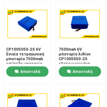
CP1005050-2S 6V
7500mah 6V
Ενιαία τετραγωνική
μπαταρία λιθίου
μπαταρία 7500mah
CP1005050-2S
επίπεδη μπαταρία
εξατομικευμένη
λιθίου Προσαρμογή
μπαταρία
Αποστολή
Αποστολή
πρωταρχικού λιθίου
Σπίτι
ερώτησης
ερώτησης
Προϊόντα
Περίπου εμείς