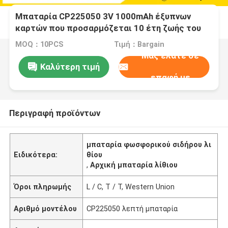
Μπαταρία CP225050 3V 1000mAh έξυπνων
καρτών που προσαρμόζεται 10 έτη ζωής του
προϊόντος στο ράφι
MOQ：10PCS
Τιμή：Bargain
Μας ελάτε σε
Καλύτερη τιμή
επαφή με
Περιγραφή προϊόντων
μπαταρία φωσφορικού σιδήρου λι
Ειδικότερα:
θίου
,
Αρχική μπαταρία λίθιου
Όροι πληρωμής
L / C, T / T, Western Union
Αριθμό μοντέλου
CP225050 λεπτή μπαταρία