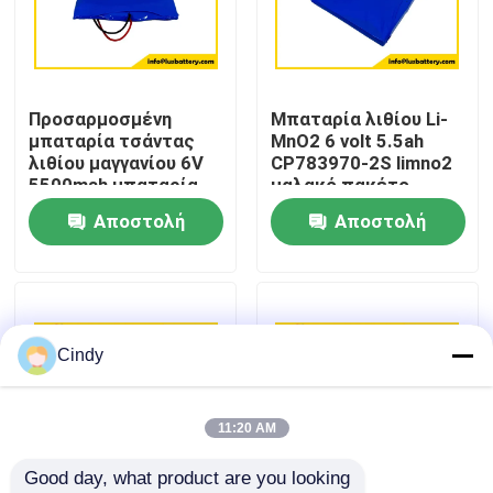
Γύρος εργοστασίων
Προσαρμοσμένη
Μπαταρία λιθίου Li-
Ποιοτικός έλεγχος
μπαταρία τσάντας
MnO2 6 volt 5.5ah
λιθίου μαγγανίου 6V
CP783970-2S limno2
5500mah μπαταρία
μαλακό πακέτο
Μας ελάτε σε επαφή με
λεπτών κυττάρων
μπαταριών
Αποστολή
Αποστολή
CP783970-2S
εργοστασίου OEM
μπαταρία
ερώτησης
ερώτησης
Ειδήσεις
Περιπτώσεις
Cindy
Thionyl λίθιου μπαταρία χλωριδίου
11:20 AM
Good day, what product are you looking 
Μπαταρία διοξειδίου μαγγάνιου λίθιου