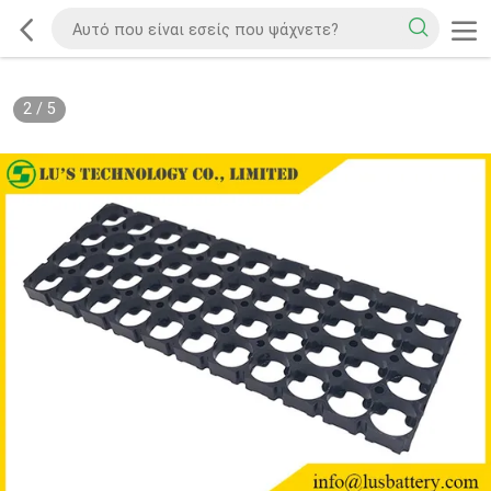
2
/
5