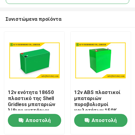
Συνιστώμενα προϊόντα
12v ενότητα 18650
12v ABS πλαστικοί
Σπίτι
πλαστικό της Shell
μπαταριών
Gridless μπαταριών
πυροβολισμοί
λίθιου κυττάρων
κοιλοτήτων 150K
Προϊόντα
κιβωτίων μονοί για
Αποστολή
Αποστολή
τον ηλιακό φωτεινό
σηματοδότη
ερώτησης
ερώτησης
Περίπου εμείς