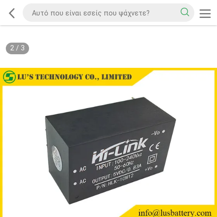
2
/
3