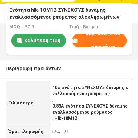
Ενότητα hlk-10M12 ΣΥΝΕΧΟΎΣ δύναμης
εναλλασσόμενου ρεύματος ολοκληρωμένων
κυκλωμάτων 0.83A 12v 10w λογικής
MOQ：PC 1
Τιμή：Bargain
Μας ελάτε σε
Καλύτερη τιμή
επαφή με
Περιγραφή προϊόντων
10w ενότητα ΣΥΝΕΧΟΎΣ δύναμης ε
ναλλασσόμενου ρεύματος
,
Ειδικότερα:
0.83A ενότητα ΣΥΝΕΧΟΎΣ δύναμης
εναλλασσόμενου ρεύματος
,
Hlk-10M12
Όροι πληρωμής
L/C, T/T