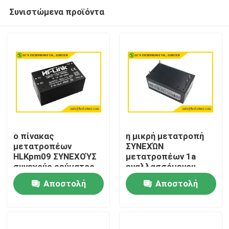
Συνιστώμενα προϊόντα
ο πίνακας
η μικρή μετατροπή
μετατροπέων
ΣΥΝΕΧΏΝ
HLKpm09 ΣΥΝΕΧΟΎΣ
μετατροπέων 1a
Σπίτι
συνεχούς ρεύματος
εναλλασσόμενου
9V 3W τοποθετεί
ρεύματος 3.3V 5V
Αποστολή
Αποστολή
0.3A πέρα από την
επιταχύνει το
Προϊόντα
τρέχουσα προστασία
κύκλωμα 2000m
ερώτησης
ερώτησης
ύψος
Περίπου εμείς