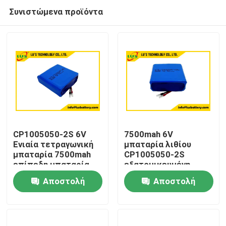
Συνιστώμενα προϊόντα
CP1005050-2S 6V
7500mah 6V
Ενιαία τετραγωνική
μπαταρία λιθίου
μπαταρία 7500mah
CP1005050-2S
Σπίτι
επίπεδη μπαταρία
εξατομικευμένη
λιθίου Προσαρμογή
μπαταρία
Αποστολή
Αποστολή
πρωταρχικού λιθίου
Προϊόντα
ερώτησης
ερώτησης
Περίπου εμείς