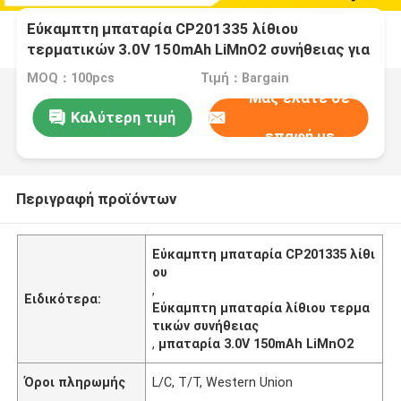
Εύκαμπτη μπαταρία CP201335 λίθιου
τερματικών 3.0V 150mAh LiMnO2 συνήθειας για
τις ετικέττες
MOQ：100pcs
Τιμή：Bargain
Μας ελάτε σε
Καλύτερη τιμή
επαφή με
Περιγραφή προϊόντων
Εύκαμπτη μπαταρία CP201335 λίθι
ου
,
Ειδικότερα:
Εύκαμπτη μπαταρία λίθιου τερμα
τικών συνήθειας
,
μπαταρία 3.0V 150mAh LiMnO2
Όροι πληρωμής
L/C, T/T, Western Union