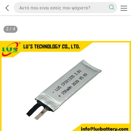
2
/
4