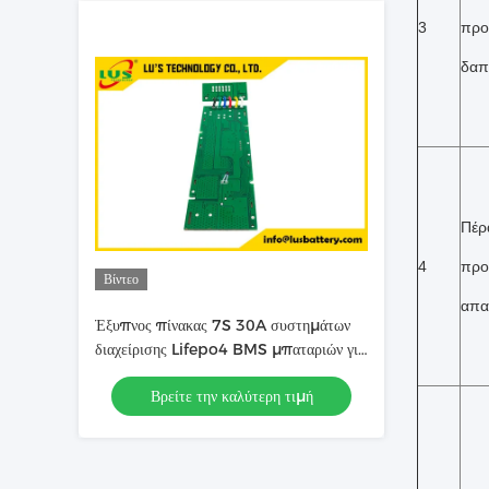
3
προ
δαπ
Πέρ
4
προ
Βίντεο
απα
Έξυπνος πίνακας 7S 30A συστημάτων
διαχείρισης Lifepo4 BMS μπαταριών για
το πακέτο μπαταριών λίθιου
Βρείτε την καλύτερη τιμή