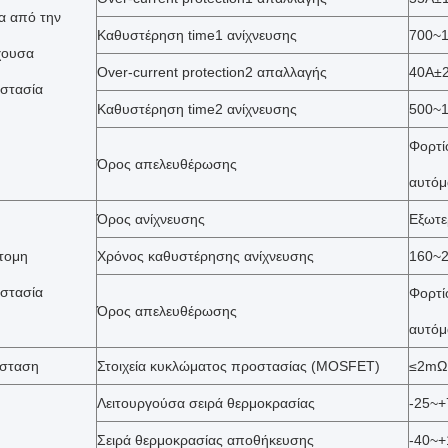
α από την
Καθυστέρηση time1 ανίχνευσης
700~
χουσα
Over-current protection2 απαλλαγής
40A±
στασία
Καθυστέρηση time2 ανίχνευσης
500~
Φορτί
Όρος απελευθέρωσης
αυτόμ
Όρος ανίχνευσης
Εξωτε
τομη
Χρόνος καθυστέρησης ανίχνευσης
160~
στασία
Φορτί
Όρος απελευθέρωσης
αυτόμ
ίσταση
Στοιχεία κυκλώματος προστασίας (MOSFET)
≤2mΩ
Λειτουργούσα σειρά θερμοκρασίας
-25~
Σειρά θερμοκρασίας αποθήκευσης
-40~