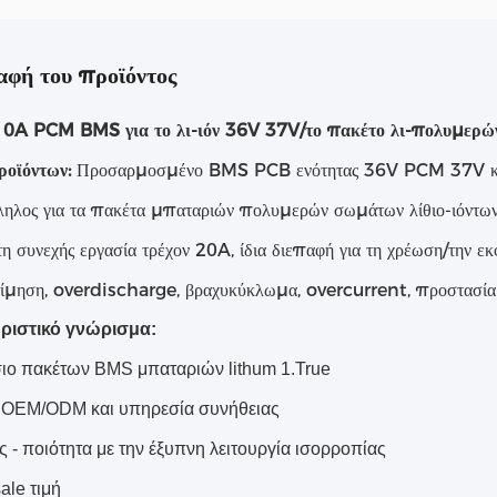
αφή του προϊόντος
10A PCM BMS για το λι-ιόν 36V 37V/το πακέτο λι-πολυμερώ
οϊόντων:
Προσαρμοσμένο BMS PCB ενότητας 36V PCM 37V κ
ληλος για τα πακέτα μπαταριών πολυμερών σωμάτων λίθιο-ιόντω
η συνεχής εργασία τρέχον 20A, ίδια διεπαφή για τη χρέωση/την εκ
ίμηση, overdischarge, βραχυκύκλωμα, overcurrent, προστασία 
ριστικό γνώρισμα:
ιο πακέτων BMS μπαταριών lithum 1.True
 OEM/ODM και υπηρεσία συνήθειας
ς - ποιότητα με την έξυπνη λειτουργία ισορροπίας
ale τιμή