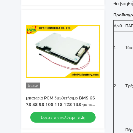
θα βοηθή
Προδιαγρ
Αριθ.
ΠΑ
1
Τάσ
Βίντεο
2
Τρέ
μπαταρία PCM διευθετήσιμο BMS 6S
7S 8S 9S 10S 11S 12S 13S για τα
ιονικά πακέτα μπαταριών λι 25.9V
Βρείτε την καλύτερη τιμή
Πέρ