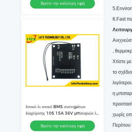
Βρείτε την καλύτερη τιμή
5.Enviro
6.Fast π
Λειτουργ
Ανιχνεύσ
, θερμοκρ
Χτίστε μ
το σχέδι
λιγότερο
η μπαταρ
προστασί
Ιονικό λι ιονικό BMS συστημάτων
διαχείρισης 10S 15A 36V μπαταριών λι
χωρίς οπ
μπαταριών BMS PCM
Περίπου 
Βρείτε την καλύτερη τιμή