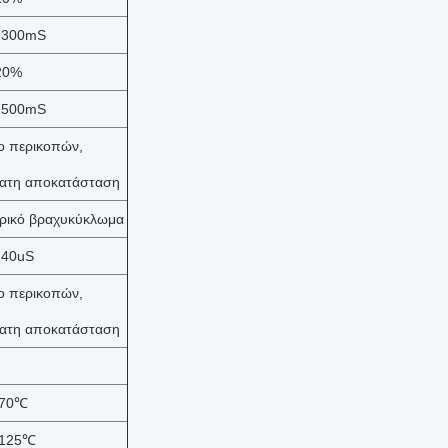
1300mS
20%
1500mS
ο περικοπών,
ατη αποκατάσταση
ρικό βραχυκύκλωμα
240uS
ο περικοπών,
ατη αποκατάσταση
+70℃
+125℃