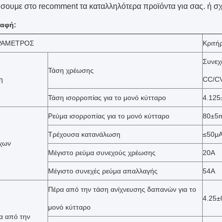
σουμε στο recomment τα καταλληλότερα προϊόντα για σας. ή σχ
αφή:
ΡΑΜΕΤΡΟΣ
Κριτή
Συνεχ
Τάση χρέωσης
η
CC/C
Τάση ισορροπίας για το μονό κύτταρο
4.125
Ρεύμα ισορροπίας για το μονό κύτταρο
80±5
Τρέχουσα κατανάλωση
≤50μ
χων
Μέγιστο ρεύμα συνεχούς χρέωσης
20A
Μέγιστο συνεχές ρεύμα απαλλαγής
54A
Πέρα από την τάση ανίχνευσης δαπανών για το
4.25±
μονό κύτταρο
α από την