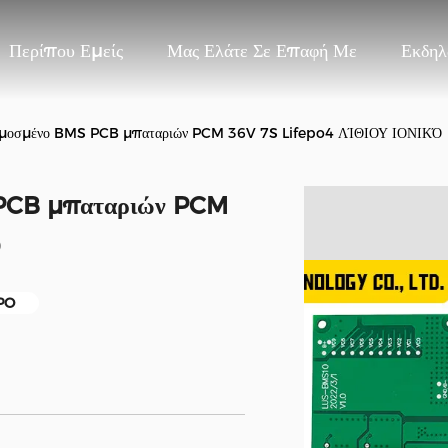
Περίπου Εμείς
Μας Ελάτε Σε Επαφή Με
Εκδηλ
μοσμένο BMS PCB μπαταριών PCM 36V 7S Lifepo4 ΛΊΘΙΟΥ ΙΟΝΙΚΌ
PCB μπαταριών PCM
Ό
PO