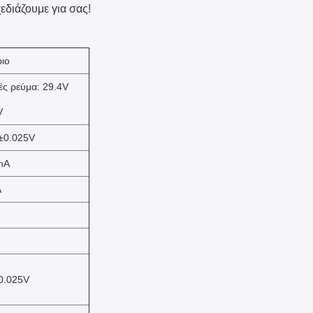
εδιάζουμε για σας!
ριο
ές ρεύμα: 29.4V
V
±0.025V
mA
A
0.025V