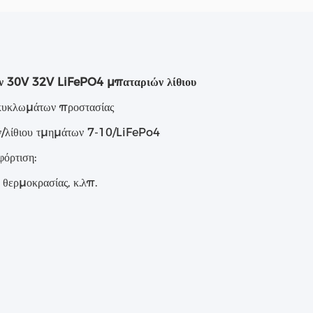
ν 30V 32V LiFePO4 μπαταριών λίθιου
υκλωμάτων προστασίας
ν/λίθιου τμημάτων 7-10/LiFePo4
φόρτιση:
θερμοκρασίας, κ.λπ.