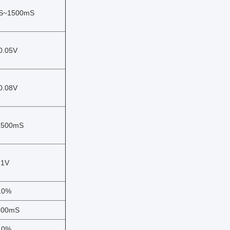
S~1500mS
0.05V
0.08V
1500mS
.1V
10%
600mS
10%