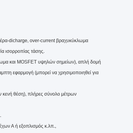
πέρα-dicharge, over-current βραχυκύκλωμα
γία ισορροπίας τάσης.
κλωμα και MOSFET υψηλών σημείων), απλή δομή
αμπτη εφαρμογή (μπορεί να χρησιμοποιηθεί για
ν κενή θέση), πλήρες σύνολο μέτρων
.
έχων Α ή εξοπλισμός κ.λπ.,