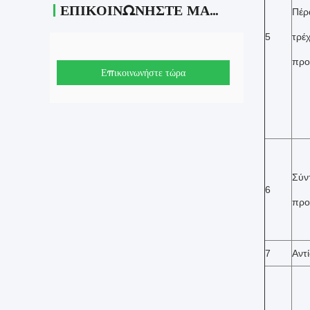
ΕΠΙΚΟΙΝΩΝΉΣΤΕ ΜΑΖΊ ΜΑΣ
Πέρ
5
τρέ
προ
Επικοινωνήστε τώρα
Σύν
6
προ
7
Αντ