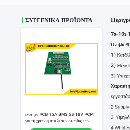
Περιγρ
ΣΥΓΓΕΝΙΚΆ ΠΡΟΪΌΝΤΑ
7s~10s 
Όνομα πρ
1)
Κατάλ
2) Μέγιστ
3) Υπερτ
Χαρακτη
εργοστάσ
2.Supply
ενότητα PCB 15A BMS 5S 18V PCM
3. Υψηλό
για τη χρέωση στο λι προστασίας των
ιονικών κυττάρων 18650 26650 21700
4.Wholes