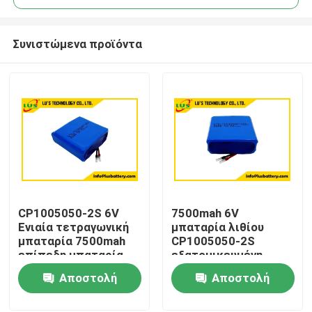
Συνιστώμενα προϊόντα
CP1005050-2S 6V
7500mah 6V
Σπίτι
Ενιαία τετραγωνική
μπαταρία λιθίου
μπαταρία 7500mah
CP1005050-2S
επίπεδη μπαταρία
εξατομικευμένη
Προϊόντα
λιθίου Προσαρμογή
μπαταρία
Αποστολή
Αποστολή
πρωταρχικού λιθίου
ερώτησης
ερώτησης
Περίπου εμείς