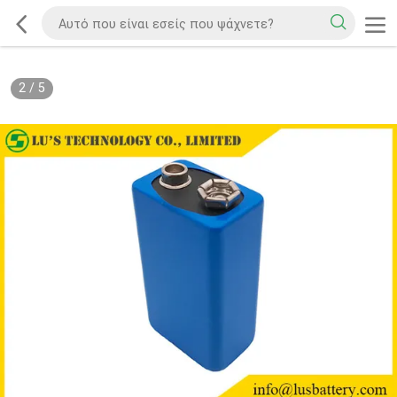
2
/
5