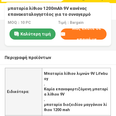
μπαταρία λίθιου 1200mAh 9V κανένας
επανακαταλογηστέος για το συναγερμό
ασφάλειας λιμνών Lifebuoy
MOQ：10 PC
Τιμή：Bargain
Μας ελάτε σε
Καλύτερη τιμή
επαφή με
Περιγραφή προϊόντων
Μπαταρία λίθιου λιμνών 9V Lifebu
oy
,
Καμία επαναφορτιζόμενη μπαταρί
Ειδικότερα:
α λίθιου 9V
,
μπαταρία διοξειδίου μαγγάνιου λί
θιου 1200 mah