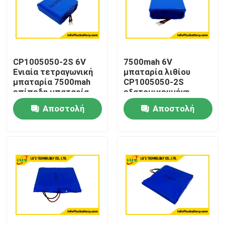
CP1005050-2S 6V
7500mah 6V
Ενιαία τετραγωνική
μπαταρία λιθίου
μπαταρία 7500mah
CP1005050-2S
επίπεδη μπαταρία
εξατομικευμένη
λιθίου Προσαρμογή
μπαταρία
Αποστολή
Αποστολή
πρωταρχικού λιθίου
ερώτησης
ερώτησης
Σπίτι
Προϊόντα
Περίπου εμείς