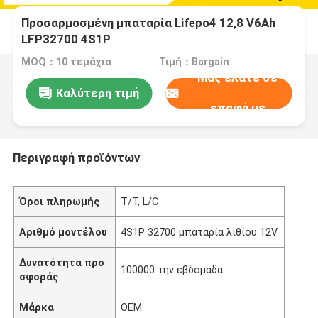
Προσαρμοσμένη μπαταρία Lifepo4 12,8 V6Ah
LFP32700 4S1P
MOQ：10 τεμάχια
Τιμή：Bargain
Μας ελάτε σε
Καλύτερη τιμή
επαφή με
Περιγραφή προϊόντων
Όροι πληρωμής
T/T, L/C
Αριθμό μοντέλου
4S1P 32700 μπαταρία λιθίου 12V
Δυνατότητα προ
100000 την εβδομάδα
σφοράς
Μάρκα
OEM